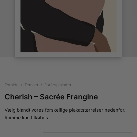
rakte plakater
ntikken
ater til sommerhuset
us plakater
ter i pastelfarver
isme
ater med kvinder
ægt plakater
essionisme
lakater
ey plakater
ernisme
erplakater
Forside
/
Temaer
/
Forårsplakater
Cherish – Sacrée Frangine
Vælg blandt vores forskellige plakatstørrelser nedenfor.
Ramme kan tilkøbes.