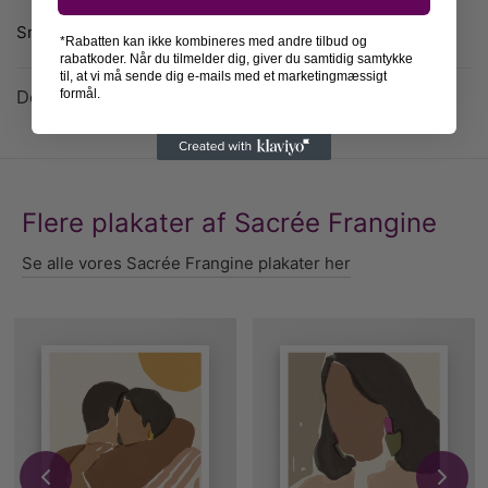
Smuk og romantisk gaveidé til den, du holder af.
*Rabatten kan ikke kombineres med andre tilbud og
rabatkoder. Når du tilmelder dig, giver du samtidig samtykke
til, at vi må sende dig e-mails med et marketingmæssigt
Detaljer
formål.
Flere plakater af Sacrée Frangine
Se alle vores Sacrée Frangine plakater her