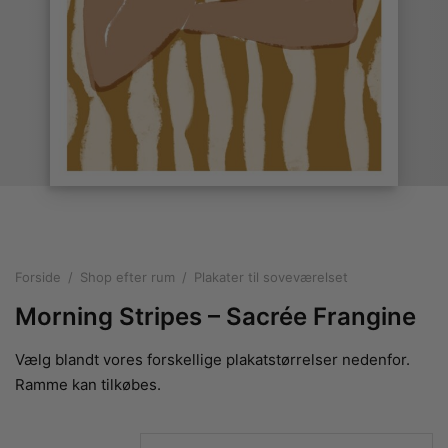
rakte plakater
ntikken
ater til sommerhuset
us plakater
ter i pastelfarver
isme
ater med kvinder
ægt plakater
essionisme
lakater
ey plakater
ernisme
erplakater
Forside
/
Shop efter rum
/
Plakater til soveværelset
Morning Stripes – Sacrée Frangine
Vælg blandt vores forskellige plakatstørrelser nedenfor.
Ramme kan tilkøbes.