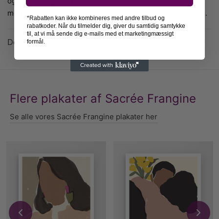
og selvkærlighed. Den passer derfor smukt til efteråret,
men vil pynte hele året rundt i din stue eller soveværelse.
*Rabatten kan ikke kombineres med andre tilbud og
rabatkoder. Når du tilmelder dig, giver du samtidig samtykke
til, at vi må sende dig e-mails med et marketingmæssigt
Detaljer
formål.
Flere plakater af Sacrée Frangine
Se alle vores Sacrée Frangine plakater her