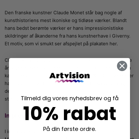
Den franske kunstner Claude Monet står bag nogle af
kunsthistoriens mest ikoniske og tidløse værker. Blandt
hans bedst berømte værker er hans impressionistiske
skildringer af åkanderne fra hans kunstnerhave i Giverny.
Et motiv, som vi smukt ser afspejlet på plakaten her.
Claude Monet blev født i Paris i 1840. Allerede i sine unge
år havde han en interesse for at male og kastede først sin
kærlighed på friluftsmaleriet omkring 1860. 10 år senere er
han med til at skabe impressionismen. En kunstretning,
der især blomstrede i tiden fra 1874-1886, men som i dag
Tilmeld dig vores nyhedsbrev og få
stadig er elsket af mange.
10% rabat
Impressionismen
På din første ordre.
I impressionismen søgte man at fange det umiddelbare.