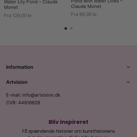
Pond with Water Lilies –
Water Lily Pond – Claude
Claude Monet
Monet
Fra
99,00
kr.
Fra
129,00
kr.
Information
Artvision
E-mail: info@artvision.dk
CVR: 44816628
Bliv inspireret
Få spændende historier om kunsthistoriens