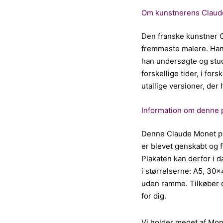
Om kunstnerens Claud
Den franske kunstner 
fremmeste malere. Han h
han undersøgte og stud
forskellige tider, i fors
utallige versioner, der 
Information om denne 
Denne Claude Monet pl
er blevet genskabt og f
Plakaten kan derfor i da
i størrelserne: A5, 3
uden ramme. Tilkøber d
for dig.
Vi holder meget af Mo