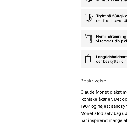
Trykt på 230g kv
der fremhæver di
Nem indramning
vi rammer din pla
Langtidsholdbar
der beskytter di
Beskrivelse
Claude Monet plakat m
ikoniske åkaner. Det op
1907 og højest sandsyn
Monet stod selv bag u
har inspireret mange a