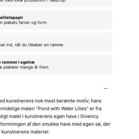
alitetspapir
n plakats farver og form
kat ind, når du tilkøber en ramme
e rammer i egetræ
ne plakater mange år frem
ed kunstnerens nok mest berømte motiv; hans
rindelige maleri “Pond with Water Lilies” er fra
ligt malet i kunstnerens egen have i Givency.
dformningen af den smukke have med egen sø, der
f kunstnerens malerier.