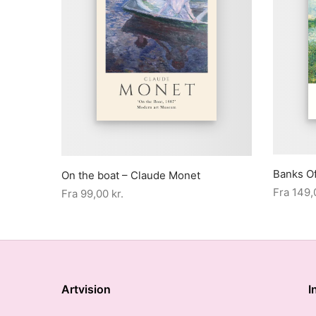
Banks O
On the boat – Claude Monet
Fra
149
Fra
99,00
kr.
Artvision
I