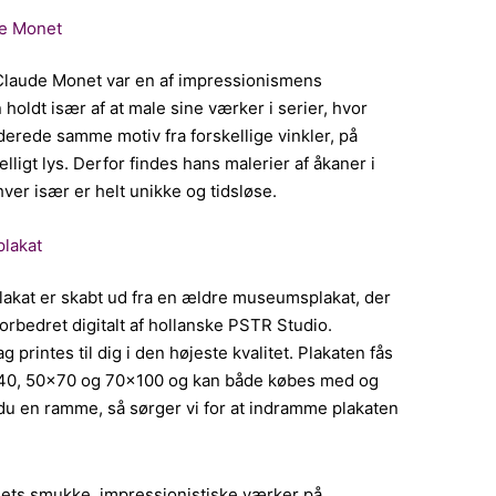
e Monet
Claude Monet var en af impressionismens
oldt især af at male sine værker i serier, hvor
erede samme motiv fra forskellige vinkler, på
kelligt lys. Derfor findes hans malerier af åkaner i
hver især er helt unikke og tidsløse.
plakat
akat er skabt ud fra en ældre museumsplakat, der
orbedret digitalt af hollanske PSTR Studio.
g printes til dig i den højeste kvalitet. Plakaten fås
0×40, 50×70 og 70×100 og kan både købes med og
u en ramme, så sørger vi for at indramme plakaten
nets smukke, impressionistiske værker på