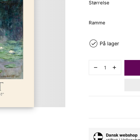
Størrelse
Ramme
På lager
Dansk webshop
stiftet i Vallens