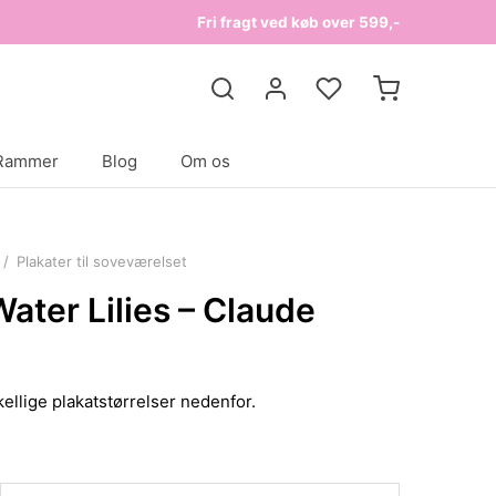
Fri fragt ved køb over 599,-
Rammer
Blog
Om os
/
Plakater til soveværelset
ater Lilies – Claude
ellige plakatstørrelser nedenfor.