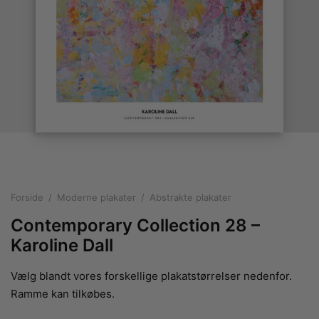
rakte plakater
ntikken
ater til sommerhuset
us plakater
ter i pastelfarver
isme
ater med kvinder
ægt plakater
essionisme
lakater
ey plakater
ernisme
erplakater
Forside
/
Moderne plakater
/
Abstrakte plakater
Contemporary Collection 28 –
Karoline Dall
Vælg blandt vores forskellige plakatstørrelser nedenfor.
Ramme kan tilkøbes.