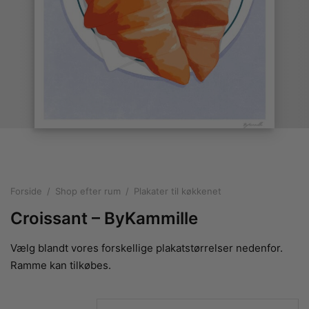
rakte plakater
ntikken
ater til sommerhuset
us plakater
ter i pastelfarver
isme
ater med kvinder
ægt plakater
essionisme
lakater
ey plakater
ernisme
erplakater
Forside
/
Shop efter rum
/
Plakater til køkkenet
Croissant – ByKammille
Vælg blandt vores forskellige plakatstørrelser nedenfor.
Ramme kan tilkøbes.