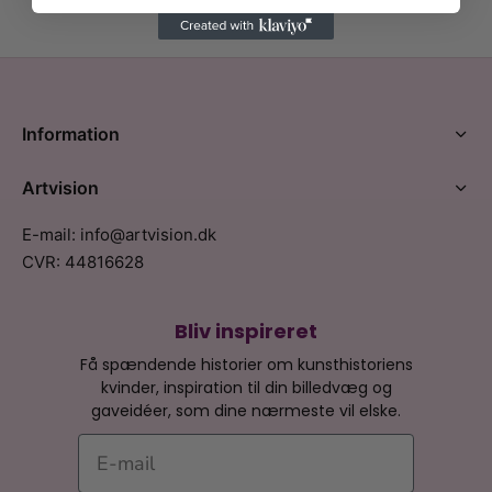
Information
Artvision
E-mail: info@artvision.dk
CVR: 44816628
Bliv inspireret
Få spændende historier om kunsthistoriens
kvinder, inspiration til din billedvæg og
gaveidéer, som dine nærmeste vil elske.
E-mail