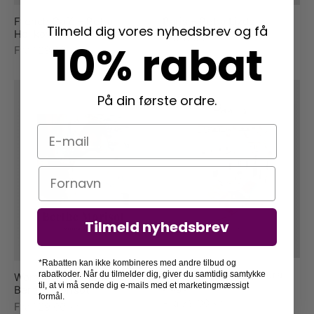
French Café – Petra
Paris – Petra Lizde
Tilmeld dig vores nyhedsbrev og få
Holikova
Fra
129,00
kr.
10% rabat
Fra
129,00
kr.
På din første ordre.
E-mail
Navn
Tilmeld nyhedsbrev
*Rabatten kan ikke kombineres med andre tilbud og
Morning in Paris – Laura
rabatkoder. Når du tilmelder dig, giver du samtidig samtykke
Woman at Her Toilette –
Page
til, at vi må sende dig e-mails med et marketingmæssigt
Berthe Morisot
formål.
Fra
79,00
kr.
Fra
129,00
kr.