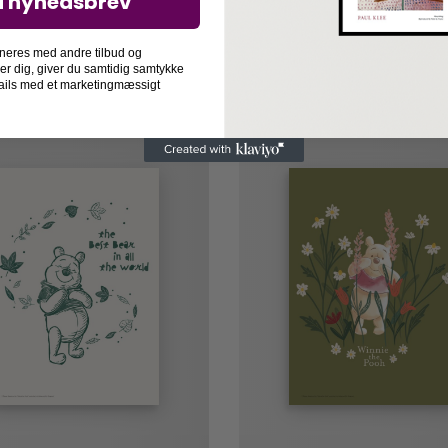
d nyhedsbrev
neres med andre tilbud og
der dig, giver du samtidig samtykke
-mails med et marketingmæssigt