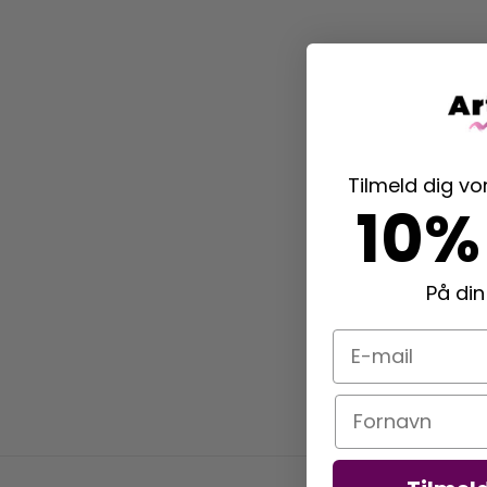
Tilmeld dig v
10%
På din
E-mail
Navn