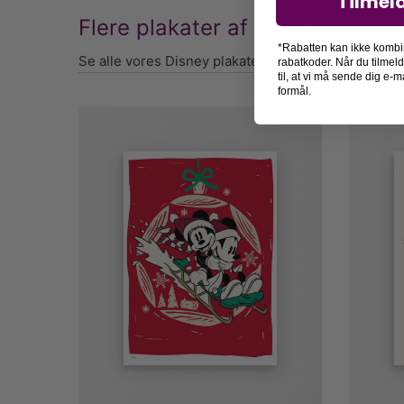
Tilmel
Flere plakater af Disney
*Rabatten kan ikke kombi
Se alle vores Disney plakater her
rabatkoder. Når du tilmel
til, at vi må sende dig e
formål.