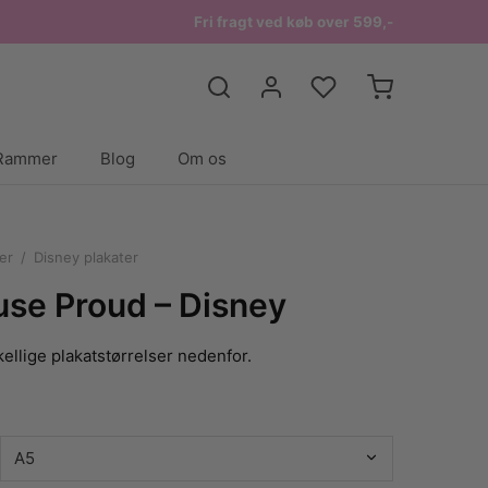
Fri fragt ved køb over 599,-
Rammer
Blog
Om os
er
/
Disney plakater
se Proud – Disney
ellige plakatstørrelser nedenfor.