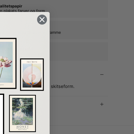
alitetspapir
n plakats farver og form
kat ind, når du tilkøber en ramme
e rammer i egetræ
ne plakater mange år frem
e plakat med musen i skitseform.