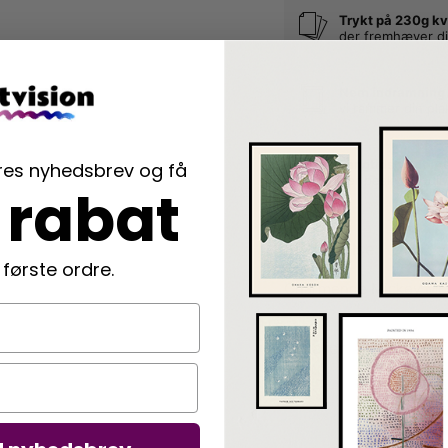
Trykt på 230g kv
der fremhæver di
Nem indramning
vi rammer din pla
Langtidsholdbar
ores nyhedsbrev og få
der beskytter di
 rabat
Beskrivelse
 første ordre.
Charmende Mickey Mous
Detaljer