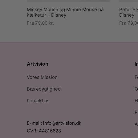
Mickey Mouse og Minnie Mouse på
Peter Pl
kælketur – Disney
Disney
Fra
79,00
kr.
Fra
79,
Artvision
I
Vores Mission
F
Bæredygtighed
O
Kontakt os
H
P
E-mail: info@artvision.dk
A
CVR: 44816628