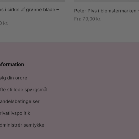
ys i cirkel af grønne blade –
Peter Plys i blomstermarken 
Fra
79,00
kr.
00
kr.
nformation
ølg din ordre
fte stillede spørgsmål
andelsbetingelser
rivatlivspolitik
dministrér samtykke