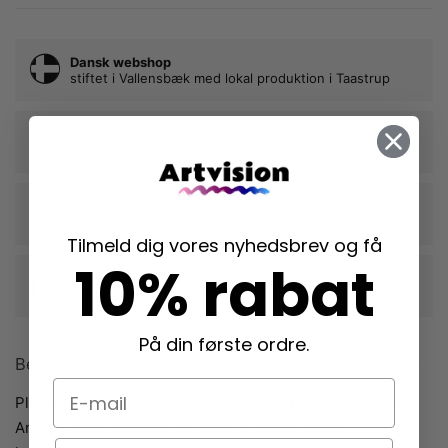
Dansk webshop
stiftet i Vallensbæk med lokal produktion i Taastrup
Trykt på 230g kvalitetspapir
der fremhæver din plakats farver og form
Nem indramning
vi rammer din plakat ind, når du tilkøber en ramme
Tilmeld dig vores nyhedsbrev og få
10% rabat
Langtidsholdbare rammer i egetræ
der beskytter dine plakater mange år frem
På din første ordre.
Beskrivelse
E-mail
Plakaten
“Poppy Pause”
er skabt af den danske kunstner
Anine Cecilie Iversen, der også er kendt under