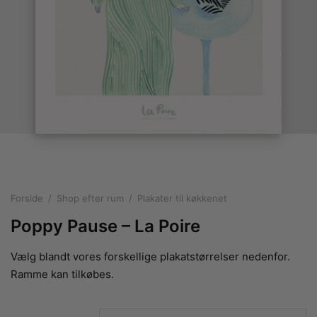
rakte plakater
ntikken
ater til sommerhuset
us plakater
ter i pastelfarver
isme
ater med kvinder
ægt plakater
essionisme
lakater
ey plakater
ernisme
erplakater
Forside
/
Shop efter rum
/
Plakater til køkkenet
Poppy Pause – La Poire
Vælg blandt vores forskellige plakatstørrelser nedenfor.
Ramme kan tilkøbes.