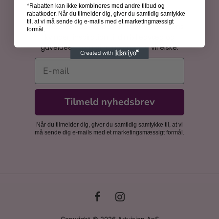
*Rabatten kan ikke kombineres med andre tilbud og
Bliv inspireret
rabatkoder. Når du tilmelder dig, giver du samtidig samtykke
til, at vi må sende dig e-mails med et marketingmæssigt
Få spændende historier om kunsthistoriens
formål.
kvinder, inspiration til din billedvæg og
gaveidéer, som dine nærmeste vil elske.
E-mail
Tilmeld nyhedsbrev
Når du tilmelder dig, giver du samtidig samtykke til, at vi
må sende dig e-mails med et marketingsmæssigt formål.