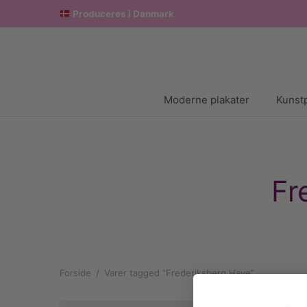
Produceres i Danmark
Moderne plakater
Kunstp
Fr
Forside
/
Varer tagged “Frederiksberg Have”