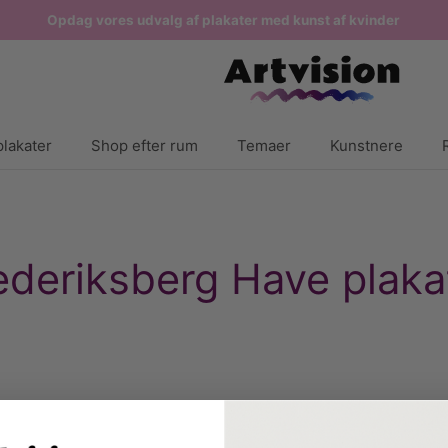
Opdag vores udvalg af plakater med kunst af kvinder
lakater
Shop efter rum
Temaer
Kunstnere
ederiksberg Have plaka