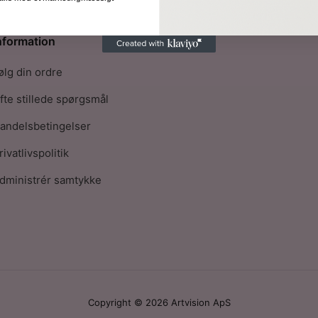
nformation
ølg din ordre
fte stillede spørgsmål
andelsbetingelser
rivatlivspolitik
dministrér samtykke
Copyright © 2026 Artvision ApS