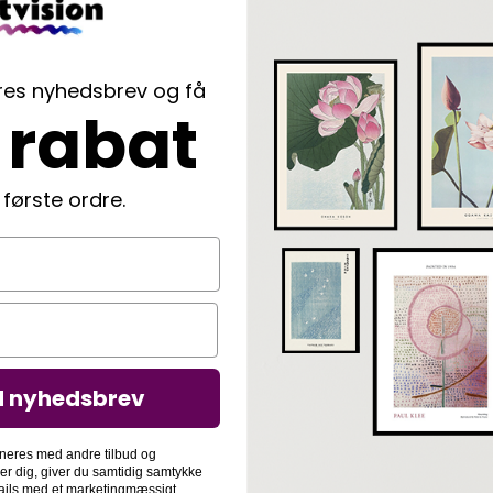
ores nyhedsbrev og få
 rabat
 første ordre.
d nyhedsbrev
neres med andre tilbud og
der dig, giver du samtidig samtykke
-mails med et marketingmæssigt