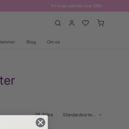
Fri fragt ved køb over 599,-
Rammer
Blog
Om os
ter
Filtre