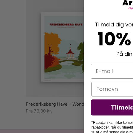
Tilmeld dig v
10%
På din
E-mail
Navn
Frederiksberg Have – Wonderhagen
Tilmel
Fra
79,00
kr.
*Rabatten kan ikke kombi
rabatkoder. Når du tilmel
til, at vi må sende dig e