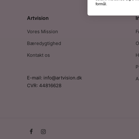
formål.
Artvision
I
Vores Mission
F
Bæredygtighed
O
Kontakt os
H
P
E-mail: info@artvision.dk
A
CVR: 44816628