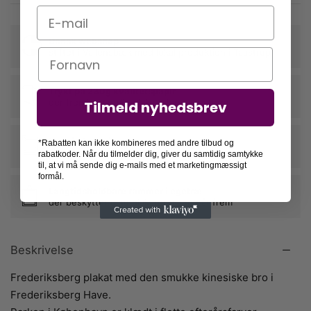
E-mail
Dansk webshop
stiftet i Vallensbæk med lokal produktion i Taastrup
Navn
Trykt på 230g kvalitetspapir
der fremhæver din plakats farver og form
Tilmeld nyhedsbrev
Nem indramning
*Rabatten kan ikke kombineres med andre tilbud og
vi rammer din plakat ind, når du tilkøber en ramme
rabatkoder. Når du tilmelder dig, giver du samtidig samtykke
til, at vi må sende dig e-mails med et marketingmæssigt
formål.
Langtidsholdbare rammer i egetræ
der beskytter dine plakater mange år frem
Beskrivelse
Frederiksberg plakat med den smukke kinesiske bro i
Frederiksberg Have.