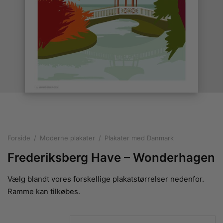
rakte plakater
ntikken
ater til sommerhuset
us plakater
ter i pastelfarver
isme
ater med kvinder
ægt plakater
essionisme
lakater
ey plakater
ernisme
erplakater
Forside
/
Moderne plakater
/
Plakater med Danmark
Frederiksberg Have – Wonderhagen
Vælg blandt vores forskellige plakatstørrelser nedenfor.
Ramme kan tilkøbes.