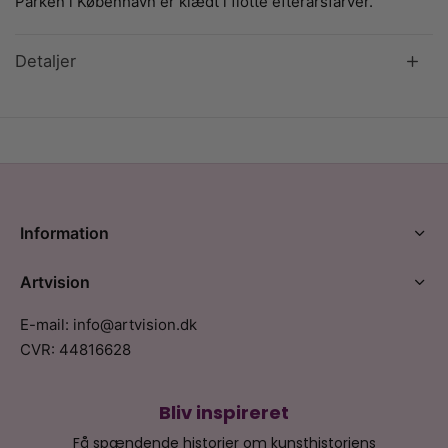
Parken i København er klædt i flotte efterårsfarver.
Detaljer
Information
Artvision
E-mail: info@artvision.dk
CVR: 44816628
Bliv inspireret
Få spændende historier om kunsthistoriens