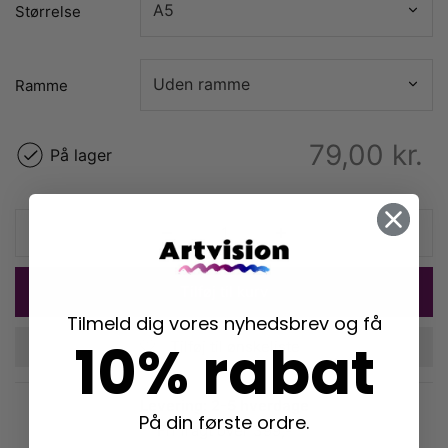
Størrelse
Ramme
79,00
kr.
På lager
Tilføj til kurv
Tilmeld dig vores nyhedsbrev og få
10% rabat
Tilføj til ønskeliste
Levering: 2-5 hverdage
På din første ordre.
Fri fragt over 399,-