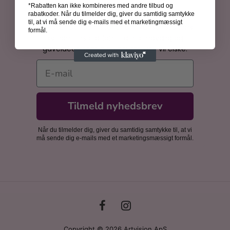
*Rabatten kan ikke kombineres med andre tilbud og
Bliv inspireret
rabatkoder. Når du tilmelder dig, giver du samtidig samtykke
til, at vi må sende dig e-mails med et marketingmæssigt
Få spændende historier om kunsthistoriens
formål.
kvinder, inspiration til din billedvæg og
gaveidéer, som dine nærmeste vil elske.
E-mail
Tilmeld nyhedsbrev
Når du tilmelder dig, giver du samtidig samtykke til, at vi
må sende dig e-mails med et marketingsmæssigt formål.
Copyright © 2026 Artvision ApS