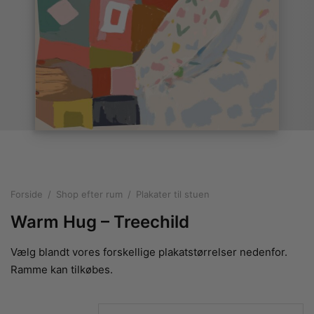
rakte plakater
ntikken
ater til sommerhuset
us plakater
ter i pastelfarver
isme
ater med kvinder
ægt plakater
essionisme
lakater
ey plakater
ernisme
erplakater
Forside
/
Shop efter rum
/
Plakater til stuen
Warm Hug – Treechild
Vælg blandt vores forskellige plakatstørrelser nedenfor.
Ramme kan tilkøbes.