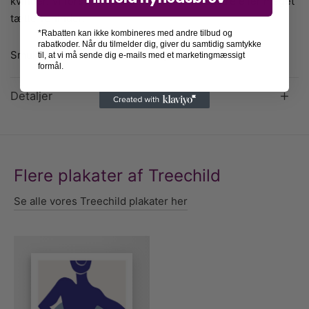
kvinder. Vi forstår, at de enten må være søstre eller meget
tætte veninder.
*Rabatten kan ikke kombineres med andre tilbud og
rabatkoder. Når du tilmelder dig, giver du samtidig samtykke
Smuk gaveidé til Galentine’s Day.
til, at vi må sende dig e-mails med et marketingmæssigt
formål.
Detaljer
Flere plakater af Treechild
Se alle vores Treechild plakater her