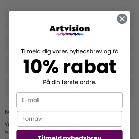
Dansk webshop
stiftet i Vallensbæk med lokal produktion i Taastrup
Trykt på 230g kvalitetspapir
der fremhæver din plakats farver og form
Tilmeld dig vores nyhedsbrev og få
10% rabat
Nem indramning
vi rammer din plakat ind, når du tilkøber en ramme
På din første ordre.
Langtidsholdbare rammer i egetræ
der beskytter dine plakater mange år frem
E-mail
Beskrivelse
Navn
Veninde plakat af Treechild. Når man kigger på plakaten
kan man virkelige mærke det særlige bånd mellem de to
Tilmeld nyhedsbrev