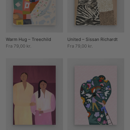
rakte plakater
ntikken
ater til sommerhuset
us plakater
ter i pastelfarver
isme
ater med kvinder
ægt plakater
essionisme
lakater
Warm Hug – Treechild
United – Sissan Richardt
ey plakater
ernisme
erplakater
Fra
79,00
kr.
Fra
79,00
kr.