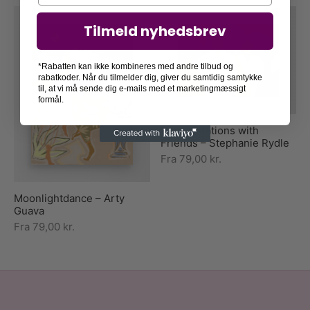
Tilmeld nyhedsbrev
*Rabatten kan ikke kombineres med andre tilbud og
rabatkoder. Når du tilmelder dig, giver du samtidig samtykke
til, at vi må sende dig e-mails med et marketingmæssigt
formål.
Converstations with
Friends – Stephanie Rydle
Fra
79,00
kr.
Moonlightdance – Arty
Guava
Fra
79,00
kr.