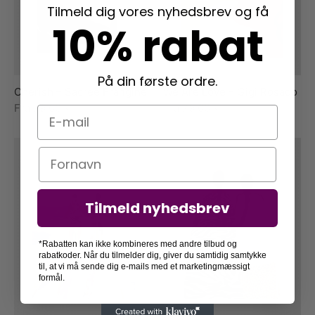
Tilmeld dig vores nyhedsbrev og få
10% rabat
På din første ordre.
Cherish – Sacrée Frangine
We Are Love – Gigi Rosado
Fra
79,00
kr.
Fra
79,00
kr.
E-mail
Navn
Tilmeld nyhedsbrev
*Rabatten kan ikke kombineres med andre tilbud og
rabatkoder. Når du tilmelder dig, giver du samtidig samtykke
til, at vi må sende dig e-mails med et marketingmæssigt
formål.