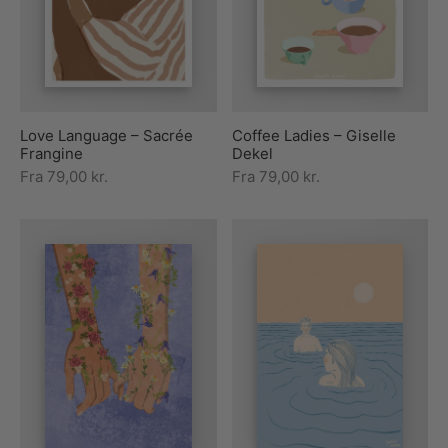
rakte plakater
ntikken
ater til sommerhuset
us plakater
ter i pastelfarver
isme
ater med kvinder
ægt plakater
essionisme
lakater
Love Language – Sacrée
Coffee Ladies – Giselle
ey plakater
ernisme
erplakater
Frangine
Dekel
Fra
79,00
kr.
Fra
79,00
kr.