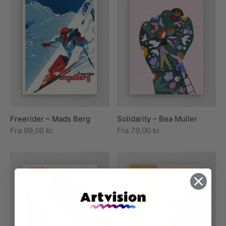
Freerider – Mads Berg
Solidarity – Bea Muller
Fra
99,00
kr.
Fra
79,00
kr.